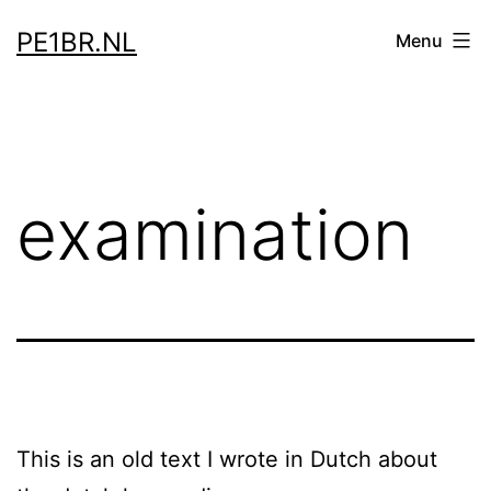
Skip
PE1BR.NL
Menu
to
content
examination
This is an old text I wrote in Dutch about