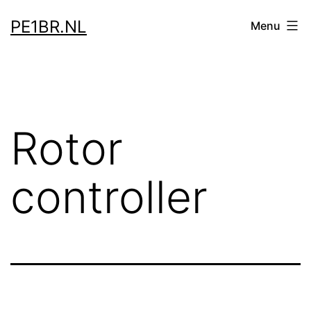
Skip
PE1BR.NL
Menu
to
content
Rotor
controller